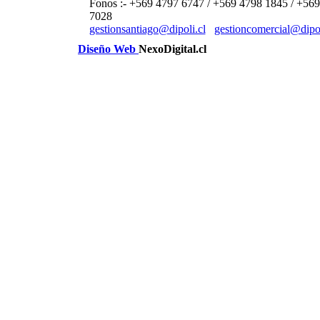
Fonos :- +569 4797 6747 / +569 4798 1845 / +56
7028
gestionsantiago@dipoli.cl
gestioncomercial@dipol
Diseño Web
NexoDigital.cl