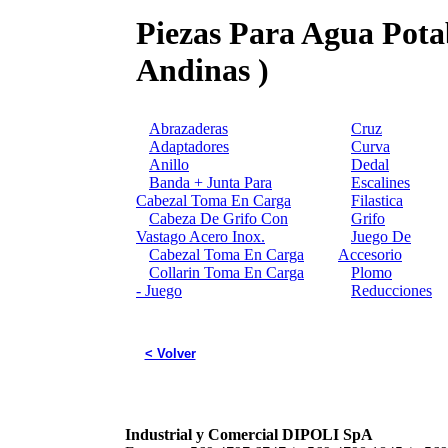
Piezas Para Agua Pota
Andinas )
Abrazaderas
Cruz
Adaptadores
Curva
Anillo
Dedal
Banda + Junta Para
Escalines
Cabezal Toma En Carga
Filastica
Cabeza De Grifo Con
Grifo
Vastago Acero Inox.
Juego De
Cabezal Toma En Carga
Accesorio
Collarin Toma En Carga
Plomo
- Juego
Reducciones
< Volver
Industrial y Comercial DIPOLI SpA