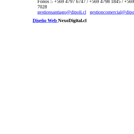
Fonos :- +569 4797 6747 / +569 4798 1845 / +56
7028
gestionsantiago@dipoli.cl
gestioncomercial@dipol
Diseño Web
NexoDigital.cl