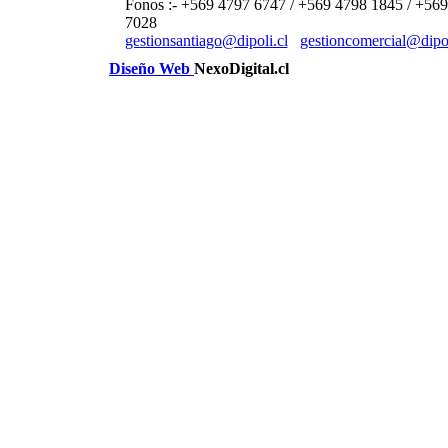
Fonos :- +569 4797 6747 / +569 4798 1845 / +56
7028
gestionsantiago@dipoli.cl
gestioncomercial@dipol
Diseño Web
NexoDigital.cl